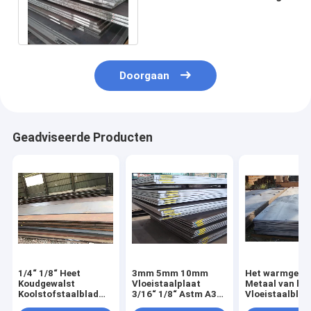
TemperatuurKoolstofstaal
is 2062
Doorgaan
Geadviseerde Producten
1/4“ 1/8“ Heet
3mm 5mm 10mm
Het warmgewa
Koudgewalst
Vloeistaalplaat
Metaal van he
Koolstofstaalblad
3/16“ 1/8“ Astm A36
Vloeistaalblad
2mm Astm A36
voor Scheepsbouw
Plate 10mm 