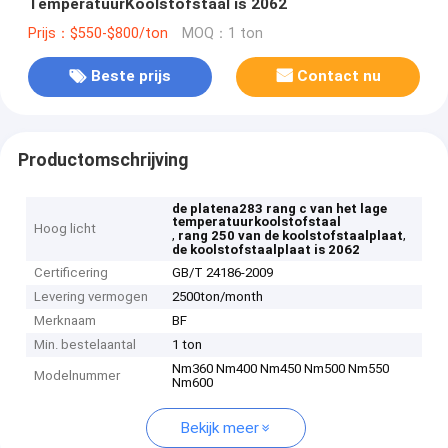
TemperatuurKoolstofstaal is 2062
Prijs：$550-$800/ton
MOQ：1 ton
Beste prijs
Contact nu
Productomschrijving
de platena283 rang c van het lage
temperatuurkoolstofstaal
Hoog licht
,
,
rang 250 van de koolstofstaalplaat
de koolstofstaalplaat is 2062
Certificering
GB/T 24186-2009
Levering vermogen
2500ton/month
Merknaam
BF
Min. bestelaantal
1 ton
Nm360 Nm400 Nm450 Nm500 Nm550
Modelnummer
Nm600
Bekijk meer