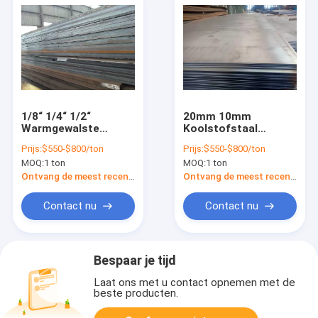
1/8“ 1/4“ 1/2“
20mm 10mm
Warmgewalste
Koolstofstaal
Koolstofstaalplaat
Diamond Plate ASTM
Prijs:
$550-$800/ton
Prijs:
$550-$800/ton
ASTM A36 Q235
A240 304 316
MOQ:
1 ton
MOQ:
1 ton
Q345b S235jr
Ontvang de meest recente Prijs
Ontvang de meest recente Prijs
Contact nu
Contact nu
Bespaar je tijd
Laat ons met u contact opnemen met de
beste producten.