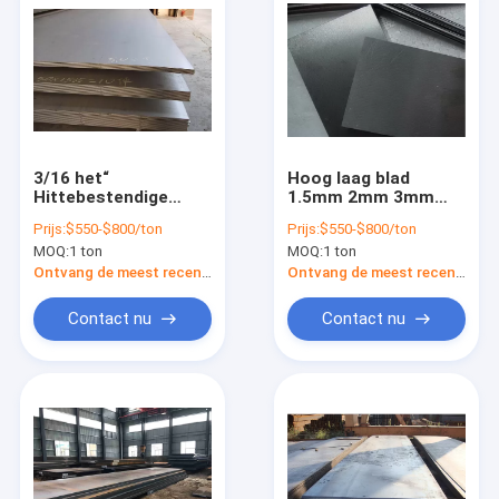
3/16 het“
Hoog laag blad
Hittebestendige
1.5mm 2mm 3mm
Poeder van de het
ASTM Q235 van het
Prijs:
$550-$800/ton
Prijs:
$550-$800/ton
Koolstofstaalplaat
koolstof vloeistaal
MOQ:
1 ton
MOQ:
1 ton
A105 van A36 Met
een laag bedekt Mej.
Ontvang de meest recente Prijs
Ontvang de meest recente Prijs
Sheet 5mm 3mm
2mm 6mm
Contact nu
Contact nu
Huis
Producten
Videos