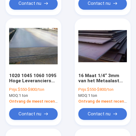
weerstand
Contact nu
Contact nu
1020 1045 1060 1095
16 Maat 1/4“ 3mm
Hoge Leveranciers
van het Metaalastm
die van het
van het
Prijs:
$550-$800/ton
Prijs:
$550-$800/ton
Koolstofstaalblad
Koolstofstaalblad
MOQ:
1 ton
MOQ:
1 ton
baksel koken
het Vloeistaal Ss400
S235 S355 Q345b
Ontvang de meest recente Prijs
Ontvang de meest recente Prijs
45mn
Contact nu
Contact nu