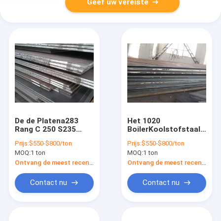
Geef uw vereiste
De de Platena283
Het 1020
Rang C 250 S235
BoilerKoolstofstaal
St37 van het lage
plateert 1/4“ 1/8“
Prijs:
$550-$800/ton
Prijs:
$550-$800/ton
TemperatuurKoolstofstaal
ASTM A283 A283m
MOQ:
1 ton
MOQ:
1 ton
is 2062
A573 A573m Gr. C
Ontvang de meest recente Prijs
Ontvang de meest recente Prijs
Contact nu
Contact nu