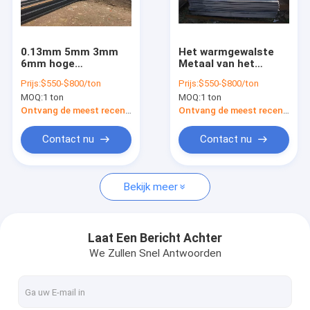
Ongeveer ons
Fabrieksreis
0.13mm 5mm 3mm
Het warmgewalste
6mm hoge
Metaal van het
Kwaliteitscontrole
koolstofstaalplaat
Vloeistaalblad Mej.
Prijs:
$550-$800/ton
Prijs:
$550-$800/ton
voor de dienst op
Plate 10mm 16mm
MOQ:
1 ton
MOQ:
1 ton
hoge temperatuur
12mm 5.5mm 6.5mm
Contacteer ons
Ontvang de meest recente Prijs
Ontvang de meest recente Prijs
Nieuws
Contact nu
Contact nu
Bekijk meer
Het Blad van de aluminiumlegering
1060 Aluminiumblad
Laat Een Bericht Achter
We Zullen Snel Antwoorden
5083 aluminiumblad
6061 aluminiumplaat