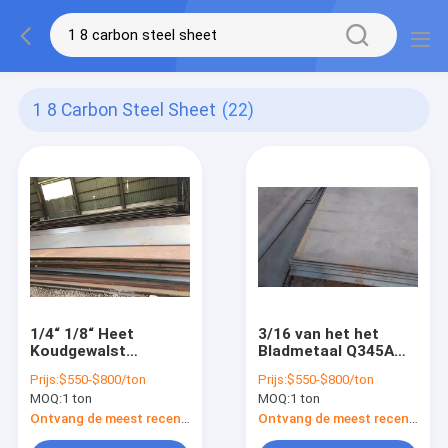
1 8 Carbon Steel Sheet
(22)
1/4“ 1/8“ Heet
3/16 van het het
Koudgewalst
Bladmetaal Q345A
Koolstofstaalblad
16mn van het“ 1/8
Prijs:
$550-$800/ton
Prijs:
$550-$800/ton
2mm Astm A36
Duim de
MOQ:
1 ton
MOQ:
1 ton
Ss400 Q235 S355jr
Warmgewalste
Koolstofstaal Lage
Ontvang de meest recente Prijs
Ontvang de meest recente Prijs
Legering Met hoge