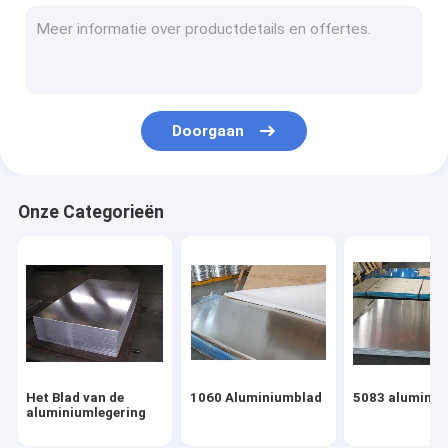
In reliëf gemaakt Aluminiumblad
De Rol van het aluminiumstaal
De Plaat van het spiegelaluminium
Doorgaan
De Baar van het magnesiummetaal
De Pijp van de aluminiumlegering
Onze Categorieën
De Plaat van de aluminiumstrook
De Baren van de aluminiumlegering
Kleur met een laag bedekte rol
Koolstofstaalplaten
Het Blad van de
1060 Aluminiumblad
5083 aluminiu
LegeringsStaalplaat
aluminiumlegering