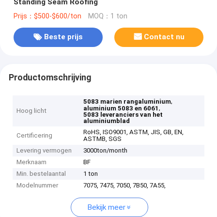
Standing Seam Roofing
Prijs：$500-$600/ton
MOQ：1 ton
Beste prijs
Contact nu
Productomschrijving
,
5083 marien rangaluminium
,
aluminium 5083 en 6061
Hoog licht
5083 leveranciers van het
aluminiumblad
RoHS, ISO9001, ASTM, JIS, GB, EN,
Certificering
ASTMB, SGS
Levering vermogen
3000ton/month
Merknaam
BF
Min. bestelaantal
1 ton
Modelnummer
7075, 7475, 7050, 7B50, 7A55,
Bekijk meer