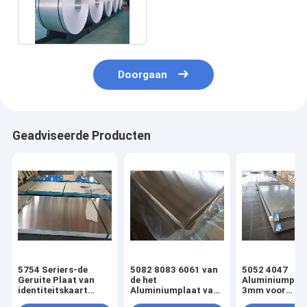
Marine Grade Standing
Seam Roofing
Doorgaan
Geadviseerde Producten
5754 Seriers-de
5082 8083 6061 van
5052 4047
Geruite Plaat van
de het
Aluminiumpla
identiteitskaart
Aluminiumplaat van
3mm voor
508mm Aluminium
H38 5083 het
Elektronische 