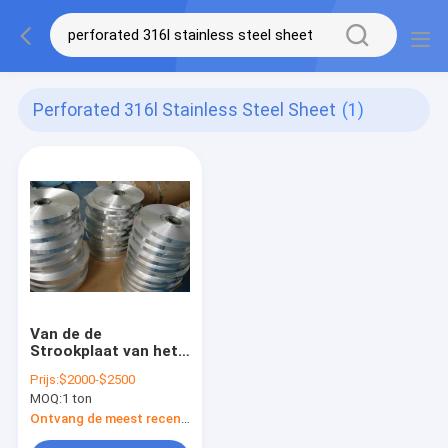
Perforated 316l Stainless Steel Sheet
(1)
Van de de
Strookplaat van het
douanealuminium de
Prijs:
$2000-$2500
Breedtedikte 0.1mm
MOQ:
1 ton
Strook Met hoge
weerstand
Ontvang de meest recente Prijs